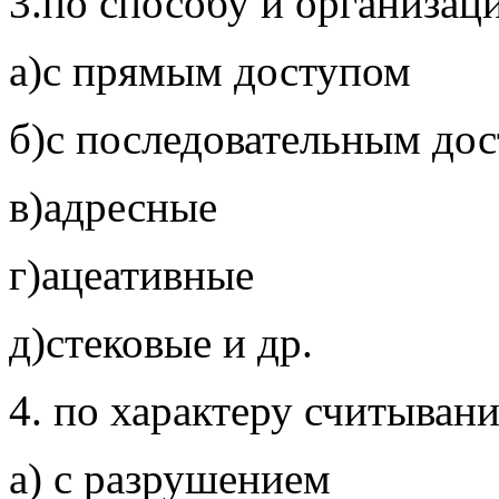
3.по способу и организац
а)с прямым доступом
б)с последовательным до
в)адресные
г)ацеативные
д)стековые и др.
4. по характеру считыван
а) с разрушением