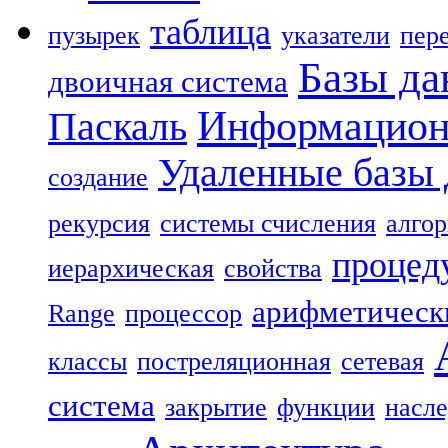
таблица
пузырек
указатели
пер
Базы д
двоичная система
Информацион
Паскаль
Удаленные базы
создание
рекурсия
системы счисления
алго
процед
иерархическая
свойства
арифметическ
Range
процессор
классы
постреляционная
сетевая
система
закрытие
функции
насл