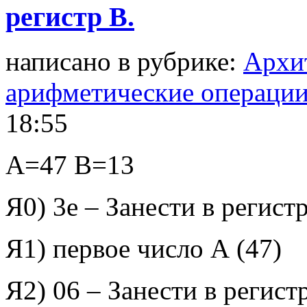
регистр В.
написано в рубрике:
Архи
арифметические операци
18:55
A
=47
B
=13
Я0) 3
e
– Занести в регист
Я1) первое число А (47)
Я2) 06 – Занести в регист