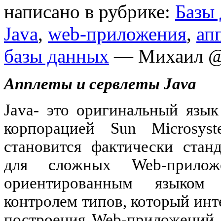
написано в рубрике:
Базы
Java
,
web-приложения
,
ап
базы данных
— Михаил @
Апплеты и сервлеты
Java
Java- это оригинальный язы
корпорацией Sun Microsys
становится фактически стан
для сложных Web-приложе
ориентированным языком
контролем типов, который инт
построения Web-приложений, 