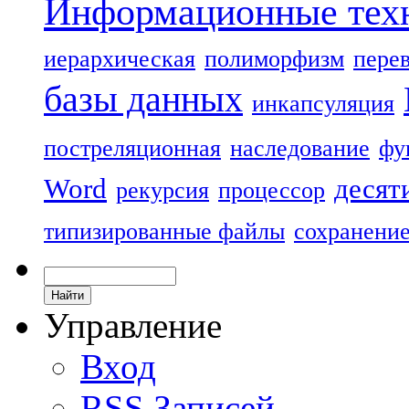
Информационные тех
иерархическая
полиморфизм
пере
базы данных
инкапсуляция
постреляционная
наследование
фу
Word
десят
рекурсия
процессор
типизированные файлы
сохранени
Управление
Вход
RSS
Записей