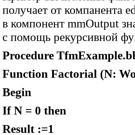
получает от компанента
e
в компонент
mmOutput
зн
с помощь рекурсивной ф
Procedure TfmExample.bb
Function Factorial (N: W
Begin
If N = 0 then
Result :=1