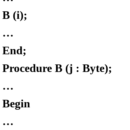
B (i);
…
End;
Procedure B (j : Byte);
…
Begin
…