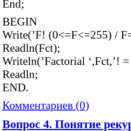
End;
BEGIN
Write(’F! (0<=F<=255) / F=
Readln(Fct);
Writeln(’Factorial ‘,Fct,’! =
Readln;
END.
Комментариев (0)
Вопрос 4. Понятие рек