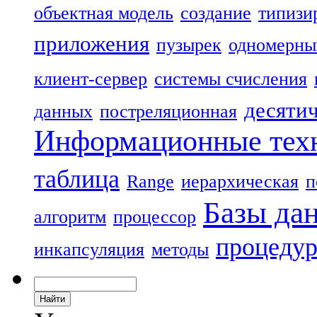
объектная модель
создание
типизи
приложения
пузырек
одномерны
клиент-сервер
системы счисления
десяти
данных
постреляционная
Информационные тех
таблица
Range
иерархическая
п
Базы да
алгоритм
процессор
процеду
инкапсуляция
методы