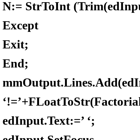
N:= StrToInt (Trim(edInpu
Except
Exit;
End;
mmOutput.Lines.Add(edI
‘!=’+FLoatToStr(Factorial
edInput.Text:=’ ‘;
edInput.SetFocus