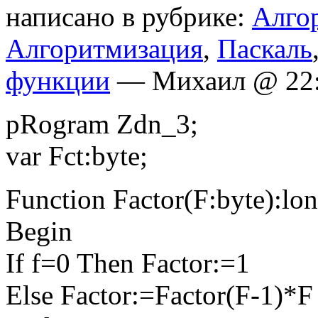
написано в рубрике:
Алго
Алгоритмизация
,
Паскаль
функции
— Михаил @ 22
pRogram Zdn_3;
var Fct:byte;
Function Factor(F:byte):lon
Begin
If f=0 Then Factor:=1
Else Factor:=Factor(F-1)*F