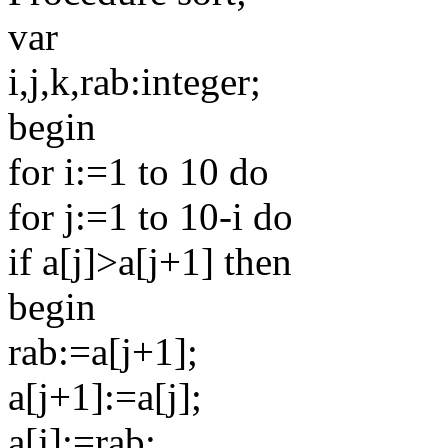
var
i,j,k,rab:integer;
begin
for i:=1 to 10 do
for j:=1 to 10-i do
if a[j]>a[j+1] then
begin
rab:=a[j+1];
a[j+1]:=a[j];
a[j]:=rab;