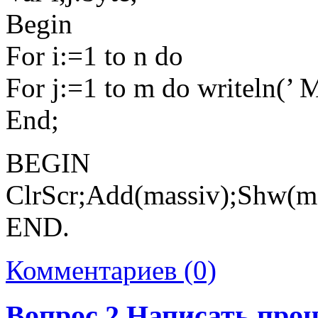
Begin
For i:=1 to n do
For j:=1 to m do writeln(’ Mas[
End;
BEGIN
ClrScr;Add(massiv);Shw(m
END.
Комментариев (0)
Вопрос 2 Написать проц