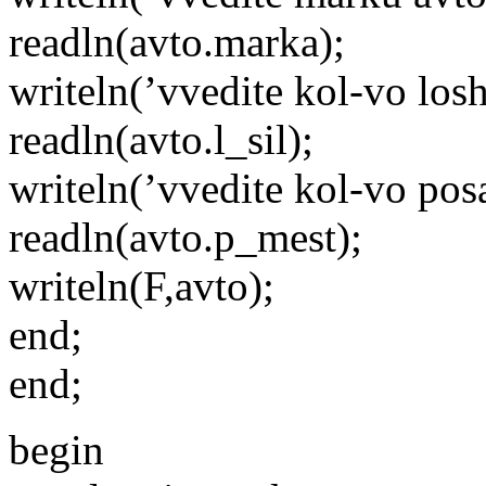
readln(avto.marka);
writeln(’vvedite kol-vo losh
readln(avto.l_sil);
writeln(’vvedite kol-vo pos
readln(avto.p_mest);
writeln(F,avto);
end;
end;
begin