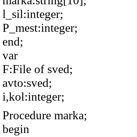
marka:string[10];
l_sil:integer;
P_mest:integer;
end;
var
F:File of sved;
avto:sved;
i,kol:integer;
Procedure marka;
begin