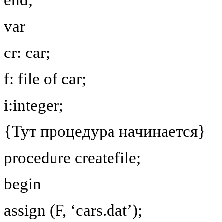
var
cr: car;
f:
file of car;
i:integer;
{Тут процедура начинается}
procedure createfile;
begin
assign (F, ‘cars.dat’);