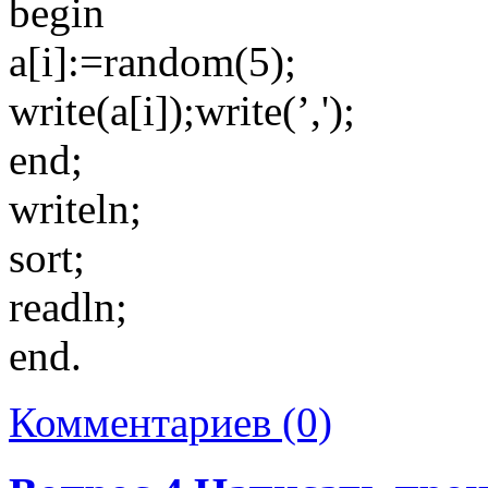
begin
a[i]:=random(5);
write(a[i]);write(’,');
end;
writeln;
sort;
readln;
end.
Комментариев (0)