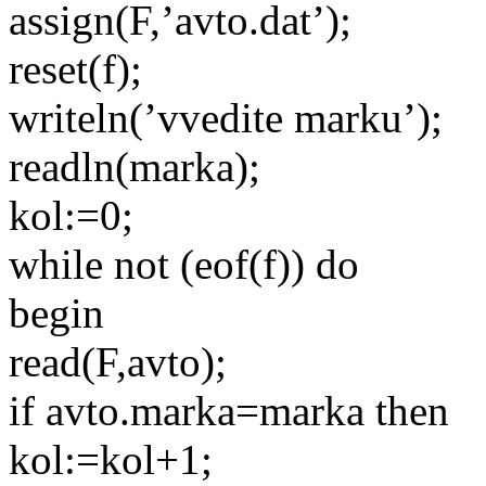
assign(F,’avto.dat’);
reset(f);
writeln(’vvedite marku’);
readln(marka);
kol:=0;
while not (eof(f)) do
begin
read(F,avto);
if avto.marka=marka then
kol:=kol+1;