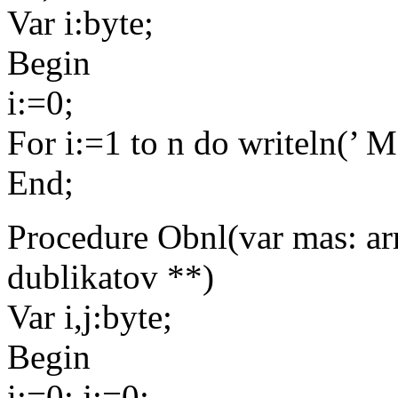
Var i:byte;
Begin
i:=0;
For i:=1 to n do writeln(’ Mas
End;
Procedure Obnl(var mas: arr
dublikatov **)
Var i,j:byte;
Begin
i:=0; j:=0;