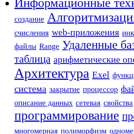
Информационные тех
Алгоритмизаци
создание
web-приложения
счисления
инк
Удаленные ба
файлы
Range
таблица
арифметические оп
Архитектура
Exel
функц
система
фа
закрытие
процессор
описание данных
сетевая
свойства
программирование
пр
многомерная
полиморфизм
одноме