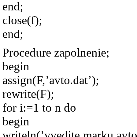
end;
close(f);
end;
Procedure zapolnenie;
begin
assign(F,’avto.dat’);
rewrite(F);
for i:=1 to n do
begin
writeln(’vvedite marku avto