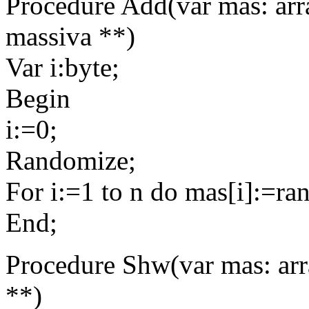
Procedure Add(var mas: arra
massiva **)
Var i:byte;
Begin
i:=0;
Randomize;
For i:=1 to n do mas[i]:=r
End;
Procedure Shw(var mas: arr
**)