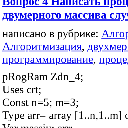
Вопрос 4 Написать проц
двумерного массива сл
написано в рубрике:
Алго
Алгоритмизация
,
двухмер
программирование
,
проц
pRogRam Zdn_4;
Uses crt;
Const n=5; m=3;
Type arr= array [1..n,1..m] 
Var massiv: arr;