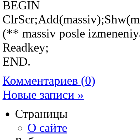
BEGIN
ClrScr;Add(massiv);Shw(ma
(** massiv posle izmeneniy
Readkey;
END.
Комментариев (0)
Новые записи »
Страницы
О сайте