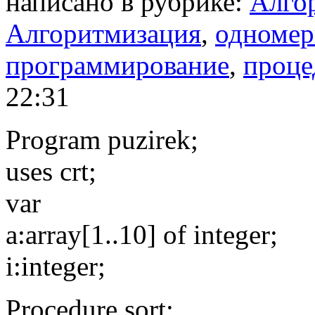
написано в рубрике:
Алго
Алгоритмизация
,
одномер
программирование
,
проц
22:31
Program puzirek;
uses crt;
var
a:array[1..10] of integer;
i:integer;
Procedure sort;