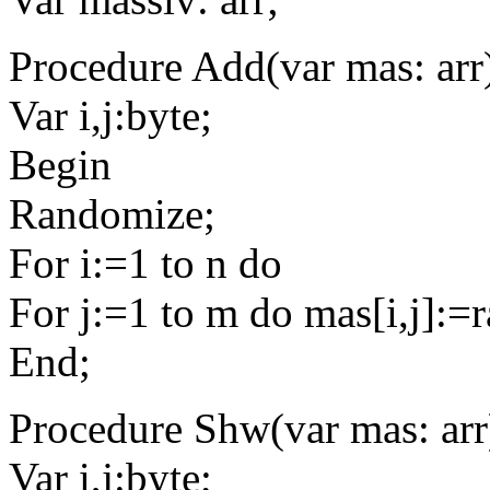
Procedure Add(var mas: arr
Var i,j:byte;
Begin
Randomize;
For i:=1 to n do
For j:=1 to m do mas[i,j]:
End;
Procedure Shw(var mas: arr
Var i,j:byte;