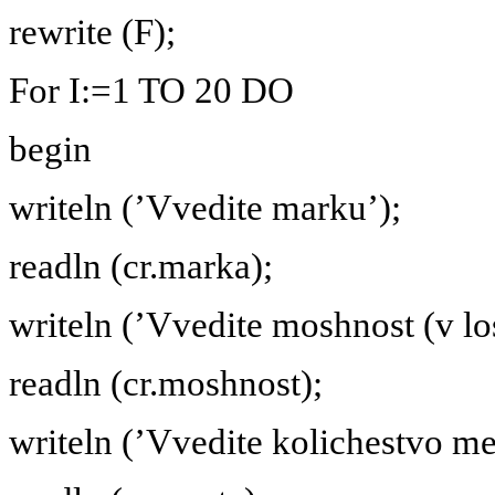
rewrite (F);
For I:=1 TO 20 DO
begin
writeln (’Vvedite marku’);
readln (cr.marka);
writeln (’Vvedite moshnost (v lo
readln (cr.moshnost);
writeln (’Vvedite kolichestvo me