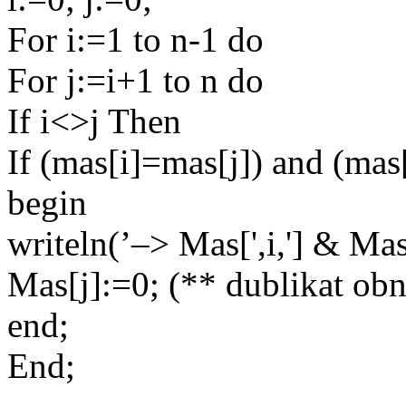
For i:=1 to n-1 do
For j:=i+1 to n do
If i<>j Then
If (mas[i]=mas[j]) and (mas
begin
writeln(’–> Mas[',i,'] & Mas [
Mas[j]:=0; (** dublikat ob
end;
End;