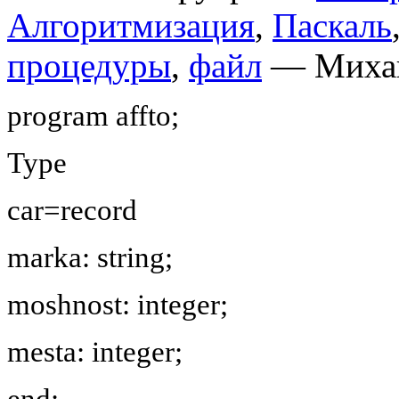
Алгоритмизация
,
Паскаль
процедуры
,
файл
— Михаи
program affto;
Type
car=record
marka: string;
moshnost: integer;
mesta: integer;
end;