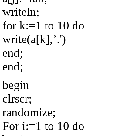
writeln;
for k:=1 to 10 do
write(a[k],’.')
end;
end;
begin
clrscr;
randomize;
For i:=1 to 10 do