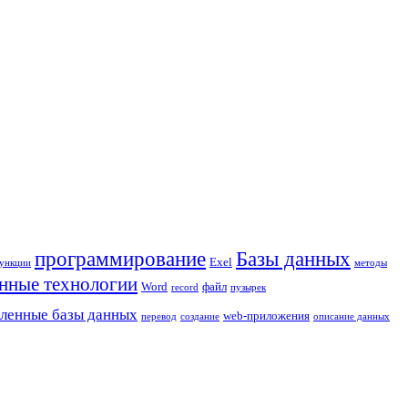
программирование
Базы данных
Exel
ункции
методы
ные технологии
Word
файл
record
пузырек
ленные базы данных
web-приложения
перевод
создание
описание данных