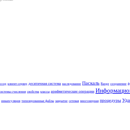
Паскаль
десятичная система
ссор
клиент-сервер
наследование
Range
сохранение
ф
Информацион
арифметические операции
системы счисления
свойства
классы
Уда
процедуры
инкапсуляция
типизированные файлы
закрытие
сетевая
многомерная