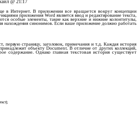
аил @ 21:17
ице в Интернет. В приложении
все вращается вокруг концепции
ункциями приложения
Word
является ввод и редактирование текста,
ются особые элементы, та
кие как верхние и нижние колонтитулы,
ля нахождения синонимов. Если ваше приложение должно ра­
ботать
, первую страницу, заго­
ловок, примечания и т.д. Каждая история
 принадлежит объекту
Document
. В отличие от других кол­
лекций,
рое содержание. Одна­
ко главная текстовая история существует
екст);