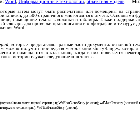
и:
Word
,
Информационные технологии
,
объектная модель
— Мих
 которые затем могут быть распечатаны или помещены на стран
й записки, до 500-страничного многотомного отчета. Ос­
новными ф
нице, помеще­
ние текста в колонки и таблицы. Также поддержива
й словарь для проверки правописания и орфогра­
фии и тезаурус д
ложения
Word
.
орий,
которые представляют разные части документа: основной текст
ям можно получить посредством коллекции
sto
-
ryRanges
, которая
ически и
помещаются в коллекцию, когда в них появляется некото
 разные истории служат следующие константы.
(верхний колонтитул первой страницы);
WdFootNotesStory
(сноски);
wdMainTextstory
(основной т
е верхние колонтитулы);
WdTextFrameStory
(рамки).