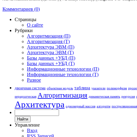
Комментариев (0)
Страницы
О сайте
Рубрики
Алгоритмизация (П)
Алгоритмизация (Т)
Архитектура ЭВМ (П)
Архитектура ЭВМ (Т)
Базы данных +УБД (П)
Базы данных +УБД (Т)
Информационные технологии (П)
Информационные технологии (Т)
Разное
таблица
двоичная система
объектная модель
указатели
полиморфизм
проце
Алгоритмизация
иерархическая
динамическая память
рекурсия
Архитектура
одномерный массив
алгоритм
постреляционная
Управление
Вход
RSS
Записей