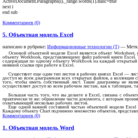
ActiveDocument.Paragraphs(i)._range.words(1).italic=true
next i
end sub
Комментариев (0)
5. Объектная модель Excel
написано в рубрике:
Информационные технологии (Т)
— Метк
Основой объектной модели
Excel
является объект
Worksheet
,
объекту
Workbook
, представляю­щему файл рабочей книги
Excel
.
содержащая по одному объекту
Workbook
на каждый открыты
неявной ссылки при работе
в
Excel
.
Существует еще один тип листов в рабочих книгах
Excel
— лис
доступ ко всем диаграммам всех от­
крытых файлов, а коллекция
c
того, чтобы иметь собственный лист. Такие диаграммы не являю
осуществляет доступ ко всем рабо­
чим листам, как к таблицам, т
Большая часть того, что вы делаете в
Excel
, связана с объек
практически те же: обрамление части до­
кумента, с которым произ
охватывающий несколько рабочих листов.
Еще одной важной составной частью объектной модели
Excel
Каждому объекту
Chart
подчинено множе­
ство объектов, представл
Комментариев (0)
1. Объектная модель Word