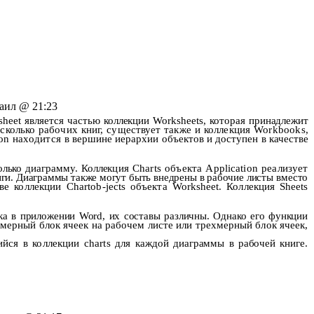
ил @ 21:23
sheet
является частью коллекции
Worksheets
, которая принадлежит
сколько рабочих книг, существует также и коллекция
Workbooks
,
on
находится
в вершине иерархии объектов и доступен в качестве
лько диаграмму. Коллек­
ция
Charts
объекта
Application
реализует
иги. Диаграммы также могут быть внедрены в рабочие листы
вместо
аве коллекции
Chartob
-
jects
объекта
Worksheet
. Коллекция
Sheets
ика в приложении
Word
, их со­ставы различны. Однако его функции
умерный блок ячеек на рабочем листе или трехмерный блок яче­
ек,
ийся в коллекции
charts
для
каждой диаграммы в рабочей книге.