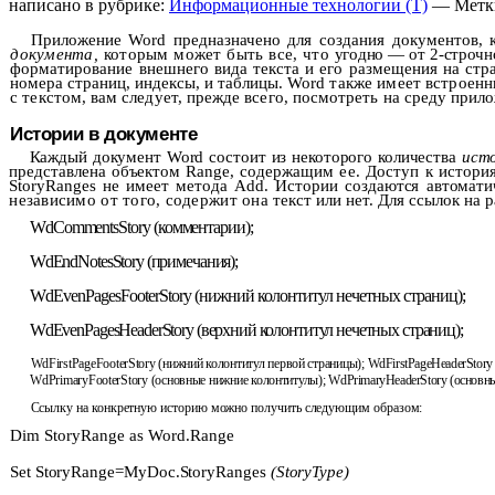
написано в рубрике:
Информационные технологии (Т)
— Метк
Приложение
Word
предназначено для создания документов,
документа,
которым может быть все, что
угодно — от 2-строчно
форматирование внешнего вида текста и его размещения на стра
номера страниц, индексы, и таблицы.
Word
также имеет встроенны
с текстом, вам следует, прежде всего, посмотреть на среду при
Истории в документе
Каждый документ
Word
состоит из некоторого количества
ист
представлена объектом
Range
, содер­
жащим ее. Доступ к истори
StoryRanges
не имеет метода
Add
. Истории создаются автомат
независимо от того, содержит она
текст или нет. Для ссылок на
WdCommentsStory
(комментарии);
WdEndNotesStory
(примечания);
WdEvenPagesFooterStory
(нижний колонтитул нечетных страниц);
WdEvenPagesHeaderStory
(верхний колонтитул нечетных страниц);
WdFirstPageFooterStory
(нижний колонтитул первой страницы);
WdFirstPageHeaderStory
WdPrimaryFooterStory
(основные нижние колонтитулы);
WdPrimaryHeaderStory
(основны
Ссылку на конкретную историю можно получить следующим образом:
Dim StoryRange as Word.Range
Set StoryRange=MyDoc.StoryRanges
(StoryType)