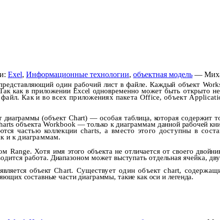
и:
Exel
,
Информационные технологии
,
объектная модель
— Миха
 представляю­
щий один рабочий лист в файле. Каждый объект
Work
 Так как в приложении
Excel
одновременно мо­
жет быть открыто не
й
файл. Как и во всех приложениях пакета
Office
, объект
Applicati
т диаграммы
(объект
Chart
) — особая таблица, которая содержит то
harts
объекта
Workbook
— только к диаграммам
данной рабочей кн
тся ча­
стью коллекции
charts
, а вместо этого доступны в сост
ак и к диаграммам.
том
Range
. Хотя
имя этого объекта не отличается от своего двойн
водится работа. Диапазоном может выступать отдель­
ная ячейка, дв
является объект
Chart
. Существует один объект
chart
, содержащ
яющих составные части диаграммы, такие как оси и ле­
генда.