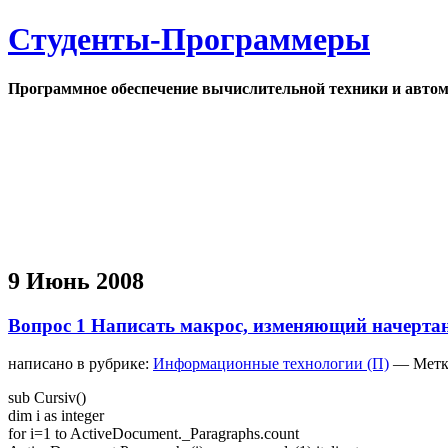
Студенты-Программеры
Программное обеспечение вычислительной техники и автом
9 Июнь 2008
Вопрос 1 Написать макрос, изменяющий начертани
написано в рубрике:
Информационные технологии (П)
— Метк
sub Cursiv()
dim i as integer
for i=1 to ActiveDocument._Paragraphs.count