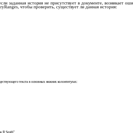
если заданная
история не присутствует в документе, возникает оши
oryRanges
, чтобы проверить, существует ли данная история:
ществующего текста в основных нижних колонтитулах:
y R.Smith”