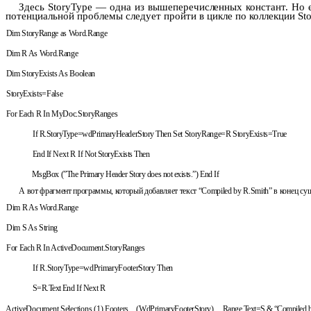
Здесь
StoryType
— одна из вышеперечисленных констант. Но 
потен­
циальной проблемы следует пройти в цикле по коллекции
St
Dim StoryRange as Word.Range
Dim R As Word.Range
Dim StoryExists As Boolean
StoryExists=False
For Each R In MyDoc.StoryRanges
If R.StoryType=wdPrimaryHeaderStory Then
Set StoryRange=R
StoryExists=True
End If
Next R
If Not StoryExists Then
MsgBox (”The Primary Header Story does not exists.”)
End
If
А вот фрагмент программы, который добавляет текст “
Compiled
by
R
.
Smith
”
в конец су
Dim R As Word.Range
Dim S As String
For Each R In ActiveDocument.StoryRanges
If R.StoryType=wdPrimaryFooterStory Then
S=R.Text
End If
Next R
ActiveDocument.Selections
(1).Footers _
(WdPrimaryFooterStory). _
Range.Text=S & “Compiled b