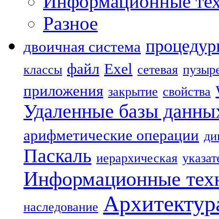
Информационные тех
Разное
процедур
двоичная система
файл
Exel
классы
сетевая
пузыр
приложения
закрытие
свойства
Удаленные базы данны
арифметические операции
ди
Паскаль
иерархическая
указат
Информационные тех
Архитектур
наследование