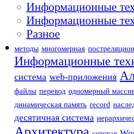
Информационные тех
Информационные тех
Разное
методы
многомерная
постреляцио
Информационные тех
Ал
система
web-приложения
файлы
перевод
одномерный масси
динамическая память
record
насле
десятичная система
иерархиче
Архитектура
Wo
сетевая