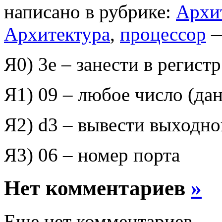
написано в рубрике:
Архи
Архитектура
,
процессор
—
Я0) 3
e
– занести в регист
Я1) 09 – любое число (да
Я2)
d
3 – вывести выходно
Я3) 06 – номер порта
Нет комментариев
»
Еще нет комментариев.