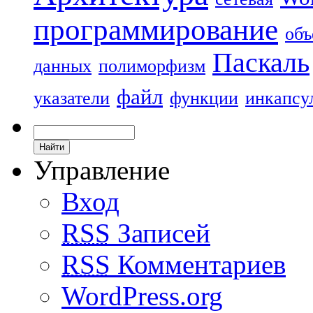
программирование
объ
Паскаль
данных
полиморфизм
файл
указатели
функции
инкапсу
Управление
Вход
RSS
Записей
RSS
Комментариев
WordPress.org